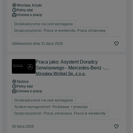
Wrocław
, Krzyki
Pełny etat
Umowa o pracę
Doświadczenie nie jest wymagane
Dyspozycyjność: Praca w weekendy, Praca zmianowa
Odświeżono dnia 31 lipca 2026
Praca jako: Asystent Doradcy
Serwisowego - Mercedes-Benz -
Mirosław Wróbel Sp. z o.o.
Pojazdy Ciężarowe - Słubice (K/M)
Słubice
Pełny etat
Umowa o pracę
Doświadczenie nie jest wymagane
System wynagrodzeń: Podstawa + prowizja
Dyspozycyjność: Praca zmianowa, Praca w weekendy
30 lipca 2026