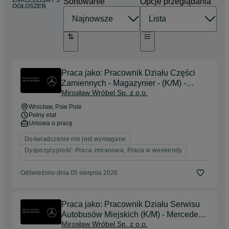
ZNALEŹLIŚMY 5
Sortowanie
Opcje przeglądania
OGŁOSZEŃ
Praca jako: Pracownik Działu Części
Zamiennych - Magazynier - (K/M) -
Mirosław Wróbel Sp. z o.o.
Mercedes-Benz - Wrocław
Wrocław
, Psie Pole
Pełny etat
Umowa o pracę
Doświadczenie nie jest wymagane
Dyspozycyjność: Praca zmianowa, Praca w weekendy
Odświeżono dnia 05 sierpnia 2026
Praca jako: Pracownik Działu Serwisu
Autobusów Miejskich (K/M) - Mercedes-
Mirosław Wróbel Sp. z o.o.
Benz - Wrocław