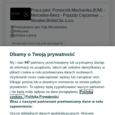
Praca jako: Pomocnik Mechanika (K/M) -
Mercedes-Benz - Pojazdy Ciężarowe -
Mirosław Wróbel Sp. z o.o.
Pietrzykowice
Pietrzykowice (gm. Kąty Wrocławskie)
Pełny etat
Umowa o pracę
Doświadczenie nie jest wymagane
Dyspozycyjność: Praca zmianowa, Praca w weekendy
Dbamy o Twoją prywatność
Odświeżono dnia 30 lipca 2026
My i nasi
447
partnerzy przechowujemy lub uzyskujemy dostęp
do informacji na urządzeniu, takich jak unikalne identyfikatory w
plikach cookie w celu przetwarzania danych osobowych.
Praca jako:
Użytkownik może zaakceptować wybory lub zarządzać nimi,
Elektryk/Diagnosta/Elektromechanik
klikając poniżej lub w dowolnym momencie na stronie polityki
Mirosław Wróbel Sp. z o.o.
(K/M) - Pojazdy Ciężarowe - Mercedes-
prywatności. Te wybory będą sygnalizowane naszym partnerom
Benz, Wrzoski, k. Opole
i nie będą miały wpływu na dane przeglądania.
Polityka
Opole
cookies,
Polityka Prywatności
Pełny etat
Wraz z naszymi partnerami przetwarzamy dane w celu
Umowa o pracę
zapewnienia:
Odpowiednie doświadczenie zawodowe
Użycie dokładnych danych geolokalizacyjnych. Aktywne
Dyspozycyjność: Praca zmianowa, Praca w weekendy